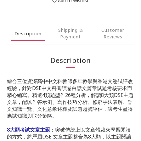
Add to Wishlist
Shipping &
Customer
Description
Payment
Reviews
Description
綜合三位資深高中中文科教師多年教學與香港文憑試評改
經驗，針對DSE中文科閱讀卷白話文篇章試題考核要求而
精心編寫。精選4類題型作26種分析，解讀8大類DSE主題
文章，配以作答示例、寫作技巧分析、修辭手法表解、語
文知識一覽、文化意象述釋及試題趨勢評估，讓考生盡得
應試知識與取分策略。
8大類考試文章主題
：
突破傳統上以文章體裁來學習閱讀
的方式，將歷屆DSE 文章主題整合為8大類，以主題閱讀