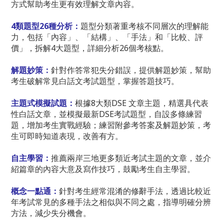
方式幫助考生更有效理解文章內容。
4類題型26種分析：
題型分類著重考核不同層次的理解能
力，包括「內容」、「結構」、「手法」和「比較、評
價」，拆解4大題型，詳細分析26個考核點。
解題妙策：
針對作答常犯失分錯誤，提供解題妙策，幫助
考生破解常見白話文考試題型，掌握答題技巧。
主題式模擬試題：
根據8大類DSE 文章主題，精選具代表
性白話文章，並模擬最新DSE考試題型，自設多條練習
題，增加考生實戰經驗；練習附參考答案及解題妙策，考
生可即時知道表現，改善有方。
自主學習：
推薦兩岸三地更多類近考試主題的文章，並介
紹篇章的內容大意及寫作技巧，鼓勵考生自主學習。
概念一點通：
針對考生經常混淆的修辭手法，透過比較近
年考試常見的多種手法之相似與不同之處，指導明確分辨
方法，減少失分機會。