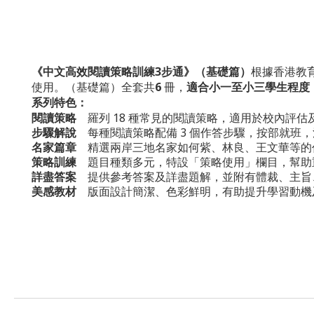
《中文高效閱讀策略訓練
3
步通》（基礎篇）
根據香港教
使用。
6
適合小一至小三學生程度
（基礎篇）
全套共
冊，
系列特色：
閱讀策略
羅列 18 種常見的閱讀策略，適用於校內評估
步驟解說
每種閱讀策略配備 3 個作答步驟，按部就班
名家篇章
精選兩岸三地名家如何紫、林良、王文華等的
策略訓練
題目種類多元，特設「策略使用」欄目，幫助
詳盡答案
提供參考答案及詳盡題解，並附有體裁、主旨
美感教材
版面設計簡潔、色彩鮮明，有助提升學習動機