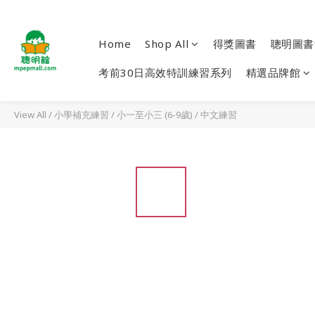
Home
Shop All
得獎圖書
聰明圖書
考前30日高效特訓練習系列
精選品牌館
View All
/
小學補充練習
/
小一至小三 (6-9歲)
/
中文練習