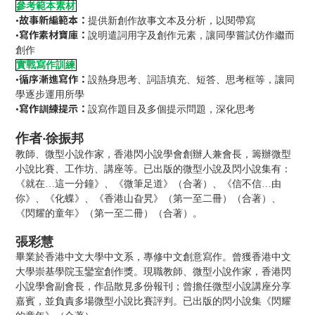
參考範本素材
故事新編範本：
•
提供新創作故事文本及分析，以閱帶寫
寫作素材寶庫：
•
說明遣詞用字及創作元素，讓同學嘗試仿作繼而
創作
實戰寫作訓練
循序漸進寫作：
•
設熱身思考、詞語填充、短答、思考框等，讓同
學逐步運用所學
寫作訓練提示：
•
設寫作題目及多個提示問題，深化思考
作者‧
徐振邦
教師、微型小說作家，香港閃小說學會創辦人兼會長，籌辦微型
小說比賽、工作坊、講座等。已出版的微型小說及閃小說集有：
《就在…這一分鐘》、《微筆足道》（合著）、《信不信…由
你》、《化蝶》、《香港山旮旯》（第一至二冊）（合著）、
《閃耀的童年》（第一至二冊）（合著）。
張彩慧
畢業於香港中文大學中文系，專修中文創意寫作。曾獲香港中文
大學崇基學院玉鑾室創作獎。現職教師、微型小說作家，香港閃
小說學會副會長，作品散見多份報刊；曾擔任微型小說講座分享
嘉賓，並負責多場微型小說比賽評判。已出版的閃小說集《閃耀