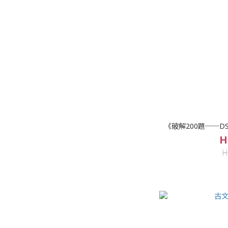
《破解200題──D
H
H