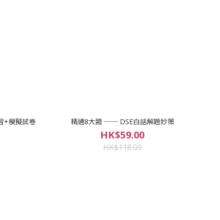
習+模擬試卷
精通8大類 ── DSE白話解題妙策
HK$59.00
HK$118.00