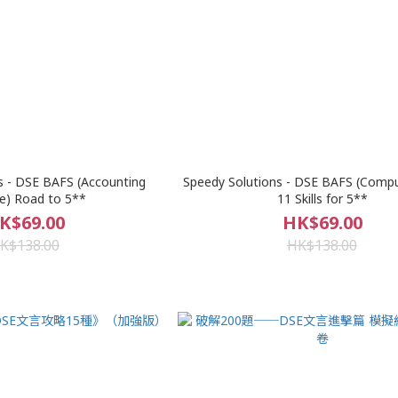
s - DSE BAFS (Accounting
Speedy Solutions - DSE BAFS (Compu
e) Road to 5**
11 Skills for 5**
K$69.00
HK$69.00
K$138.00
HK$138.00