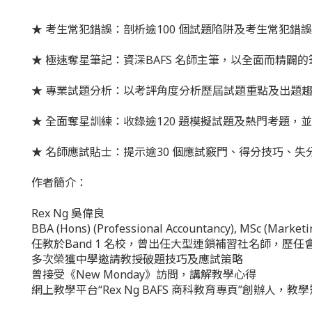
★ 考生常犯錯誤：剖析逾100 個試題陷阱及考生常犯
★ 極速奪星筆記：資深BAFS 名師主筆，以全面而精闢
★ 專業試題分析：以考評角度分析歷屆試題重點及出題
★ 全面奪星訓練：收錄逾120 題模擬試題及熱門考題，
★ 名師應試貼士：提示逾30 個應試竅門、得分技巧、
作者簡介：
Rex Ng 吳偉良
BBA (Hons) (Professional Accountancy), MSc (Market
任教於Band 1 名校，曾出任大型連鎖補習社名師，歷任
多次榮獲中學邀請教授破題技巧及應試策略
曾接受《New Monday》訪問，講解教學心得
網上教學平台“Rex Ng BAFS 商科教育專頁”創辦人，