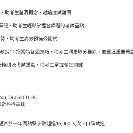
錯誤，助考生釐清概念，越過應試難關
的筆記，助考生輕鬆掌握各課題的考試重點
趨勢，助考生高效預備公開試
並教授11 招獨特答題技巧，助考生洞悉取分要訣，並重溫重要概
失分陷阱及考試重點，助考生掌握奪星關鍵
ing), DipEd CUHK
會計科科主任
教學短片於一年間點擊次數超過16,000 人次，口碑載道