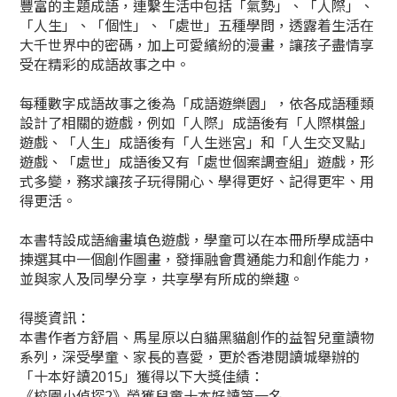
豐富的主題成語，連繫生活中包括「氣勢」、「人際」、
「人生」、「個性」、「處世」五種學問，透露着生活在
大千世界中的密碼，加上可愛繽紛的漫畫，讓孩子盡情享
受在精彩的成語故事之中。
每種數字成語故事之後為「成語遊樂園」，依各成語種類
設計了相關的遊戲，例如「人際」成語後有「人際棋盤」
遊戲、「人生」成語後有「人生迷宮」和「人生交叉點」
遊戲、「處世」成語後又有「處世個案調查組」遊戲，形
式多變，務求讓孩子玩得開心、學得更好、記得更牢、用
得更活。
本書特設成語繪畫填色遊戲，學童可以在本冊所學成語中
揀選其中一個創作圖畫，發揮融會貫通能力和創作能力，
並與家人及同學分享，共享學有所成的樂趣。
得奬資訊：
本書作者方舒眉、馬星原以白貓黑貓創作的益智兒童讀物
系列，深受學童、家長的喜愛，更於香港閱讀城舉辦的
「十本好讀2015」獲得以下大獎佳績：
《校園小偵探2》榮獲兒童十本好讀第一名