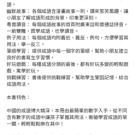
語。
幽默故事： 各個成語含漫畫故事一則，讀來惹笑風趣，讓
小朋友了解成語形成的背景，印象更深刻。
粵普讀音： 每個成語故事的首頁附廣東話和普通話拼音，
一箭雙雕，既學成語，也學讀音。
例子用法： 每個成語均附義近、義反、例句，方便學習其
用法，舉一反三。
筆順學習： 提供成語中每一個字的筆順，幫助小朋友建立
良好的書寫生字習慣。
好玩遊戲： 每種成語分類的最後，都有好玩多變的輕鬆遊
戲，寓學於玩。
挑戰練習： 書後提供挑戰練習，幫助學生鞏固記憶，綜合
成語用法。
本書特色：
中國的成語博大精深，本冊由最簡單的數字入手，從不同
含有數字的成語中讓孩子掌握其用法，衝破學習成語的第
一關，輕輕鬆鬆樂在其中！