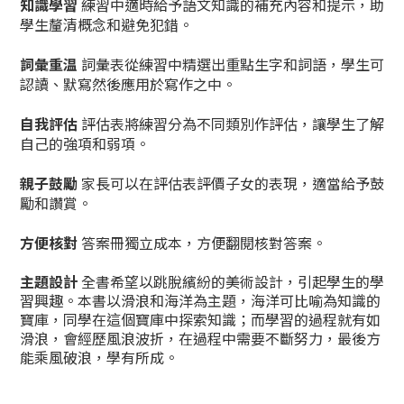
知識學習
練習中適時給予語文知識的補充內容和提示，助
學生釐清概念和避免犯錯。
詞彙重温
詞彙表從練習中精選出重點生字和詞語，學生可
認讀、默寫然後應用於寫作之中。
自我評估
評估表將練習分為不同類別作評估，讓學生了解
自己的強項和弱項。
親子鼓勵
家長可以在評估表評價子女的表現，適當給予鼓
勵和讚賞。
方便核對
答案冊獨立成本，方便翻閱核對答案。
主題設計
全書希望以跳脫繽紛的美術設計，引起學生的學
習興趣。本書以滑浪和海洋為主題，海洋可比喻為知識的
寶庫，同學在這個寶庫中探索知識；而學習的過程就有如
滑浪，會經歷風浪波折，在過程中需要不斷努力，最後方
能乘風破浪，學有所成。