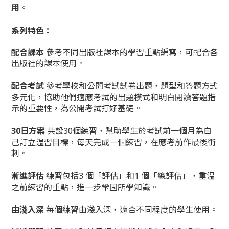
用
。
系列特色：
配合課本
參考不同出版社課本的學習重點編寫，可配合各
出版社的課本使用。
配合考試
參考學校和公開考試試卷出題，題型和答題方式
多元化，協助他們適應考試的出題模式和明白閱讀答題指
示的重要性，為公開考試打好基礎。
30
日方案
共設30個練習，幫助學生於考試前一個月為自
己訂立温習目標，每天完成一個練習，在應考前作最後衝
刺。
漸進評估
練習包括3 個「評估」和1 個「總評估」，重温
之前練習的重點，進一步鞏固所學知識。
由淺入深
每個練習由淺入深，適合不同程度的學生使用。