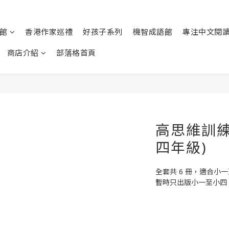
館
香港作家巡禮
好孩子系列
機智成語館
專注中文閱
商店介紹
部落格首頁
高思維訓練
四年級)
全套共 6 冊，適合小
暫時只出版小一至小四