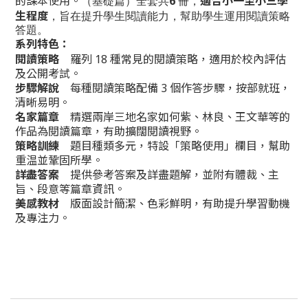
的課本使用。
6
適合小一至小三學
（基礎篇）
全套共
冊，
生程度
，旨在提升學生閱讀能力，幫助學生運用閱讀策略
答題。
系列特色：
閱讀策略
羅列 18 種常見的閱讀策略，適用於校內評估
及公開考試。
步驟解說
每種閱讀策略配備 3 個作答步驟，按部就班，
清晰易明。
名家篇章
精選兩岸三地名家如何紫、林良、王文華等的
作品為閱讀篇章，有助擴闊閱讀視野。
策略訓練
題目種類多元，特設「策略使用」欄目，幫助
重温並鞏固所學。
詳盡答案
提供參考答案及詳盡題解，並附有體裁、主
旨、段意等篇章資訊。
美感教材
版面設計簡潔、色彩鮮明，有助提升學習動機
及專注力。