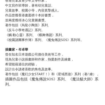
香港兒童及青少年文學作家，
中文寫作班導師，著有幼兒童話、
兒童故事、校園小等，內容真摯感人。
作品曾獲香港書叢榜十本好書獎，
並兩度獲得冰心兒童圖書獎。
著作包括《烏龍小陶笛》系列、
《反斗小學奇遇記》系列、
《觸‧動心靈》系列、《蝶舞傳
說
》系列、
SOS
《校園謎團事件簿》系列、《魔兔傳說
》系列等。
插畫家
‧
岑卓華
曾在知名日本遊戲公司擔任美術等工作，
現為兒童小說插畫師和作家，熱愛創作及繪畫，
希望能藉過往的經驗，
設計出令讀者喜歡的角色及故事。
START
/
著作包括《魔幻少女
！》和《星域西遊》系列（著
繪），
插圖作品包括《魔兔傳說
SOS
》系列、《魔法貓大師》系
列。