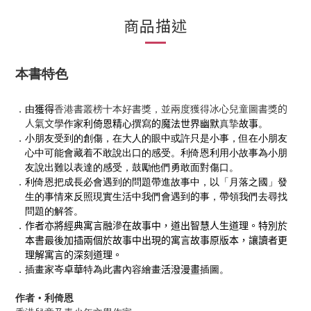
商品描述
本書特色
．由
獲得
香港書叢榜十本好書獎，並兩度獲得冰心兒童圖書獎
的
人氣文學
作家
利倚恩精心
撰寫
的魔法世界幽默
真摯
故事
。
．小朋友受到的創傷，在大人的眼中或許只是小事，但在小朋友
心中可能會藏着不敢說出口的感受。利倚恩利用小故事為小朋
友說出難以表達的感受，鼓勵他們勇敢面對傷口。
．利倚恩把成長必會遇到的問題帶進故事中，以「月落之國」發
生的事情來反照現實生活中我們會遇到
的
事，帶領我們去尋找
問題的解答。
．
作者亦將經典寓言融滲在故事中，道出智慧人生道理。特別於
本書最後加插兩個於故事中出現的寓言故事原版本，讓讀者更
理解寓言的深刻道理。
．插畫家
岑卓華
特為此書內容繪畫
活潑漫畫
插圖。
作者
‧
利倚恩