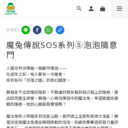
分享到
魔兔傳說SOS系列⑤泡泡隨意
門
人類世界流傳着一個都市傳說——
在成年之前，每人都有一次機會，
來到名叫「月落之國」的奇幻國度。
靜蓓走不出受傷的陰影，不敢讓好朋友看到自己臉上的傷疤，彼
此因而產生誤會。靜蓓一心尋找傳說中的魔法兔，希望能變走顯
眼的傷疤，她的心願能夠實現嗎？
魔法兔和小飛龍來到流星山脈，竟然遇上生態和氣候大混亂！靜
蓓決定與魔法兔乘坐瞬間移動的泡泡，到處收集擊退邪惡力量的