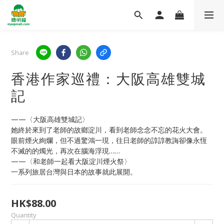
Share
香港作家巡禮：大阪高雄雙城
記
——〈大阪高雄雙城記〉
她終於來到了老師的故鄉淀川，看到老師念念不忘的花火大會。
眼前煙火絢爛，但不過驚鴻一現，往日老師的諄諄教誨卻像永恆
不滅的的燭光，再次在腦海浮現……
——〈和老師一起看大阪淀川煙火祭〉
一系列旅居台灣與日本的故事就此展開。
HK$88.00
Quantity