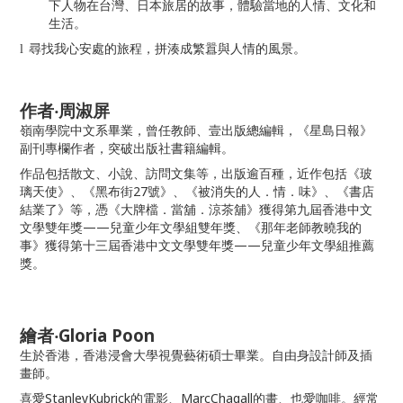
下人物在台灣、日本旅居的故事，體驗當地的人情、文化和
生活。
尋找我心安處的旅程，拼湊成繁囂與人情的風景。
l
作者‧周淑屏
嶺南學院中文系畢業，曾任教師、壹出版總編輯，《星島日報》
副刊專欄作者，突破出版社書籍編輯。
作品包括散文、小說、訪問文集等，出版逾百種，近作包括《玻
27
璃天使》、《黑布街
號》、《被消失的人．情．味》、《書店
結業了》等，憑《大牌檔．當舖．涼茶舖》獲得第九屆香港中文
——
文學雙年獎
兒童少年文學組雙年獎、《那年老師教曉我的
——
事》獲得第十三屆香港中文文學雙年獎
兒童少年文學組推薦
獎。
Gloria Poon
繪者‧
生於香港，香港浸會大學視覺藝術碩士畢業。自由身設計師及插
畫師。
StanleyKubrick
MarcChagall
喜愛
的電影、
的畫、也愛咖啡。經常