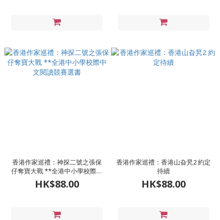
香港作家巡禮：神探二號之張保
香港作家巡禮：香港山旮旯2 約定
仔奪寶大戰 **全港中小學校際中
待續
文閱讀競賽選書
HK$88.00
HK$88.00