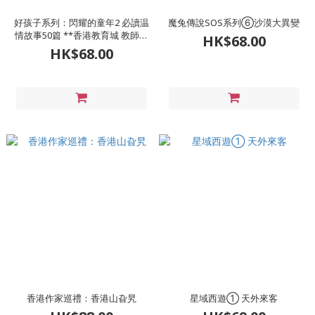
好孩子系列：閃耀的童年2 必讀温
魔兔傳說SOS系列⑥沙漠大異變
情故事50篇 **香港教育城 教師推
HK$68.00
薦好讀 得獎書籍
HK$68.00
香港作家巡禮：香港山旮旯
星域西遊① 天外來客