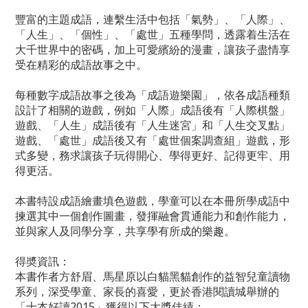
豐富的主題成語，連繫生活中包括「氣勢」、「人際」、
「人生」、「個性」、「處世」五種學問，透露着生活在
大千世界中的密碼，加上可愛繽紛的漫畫，讓孩子盡情享
受在精彩的成語故事之中。
每種數字成語故事之後為「成語遊樂園」，依各成語種類
設計了相關的遊戲，例如「人際」成語後有「人際棋盤」
遊戲、「人生」成語後有「人生迷宮」和「人生交叉點」
遊戲、「處世」成語後又有「處世個案調查組」遊戲，形
式多變，務求讓孩子玩得開心、學得更好、記得更牢、用
得更活。
本書特設成語繪畫填色遊戲，學童可以在本冊所學成語中
揀選其中一個創作圖畫，發揮融會貫通能力和創作能力，
並與家人及同學分享，共享學有所成的樂趣。
得奬資訊：
本書作者方舒眉、馬星原以白貓黑貓創作的益智兒童讀物
系列，深受學童、家長的喜愛，更於香港閱讀城舉辦的
「十本好讀2015」獲得以下大獎佳績：