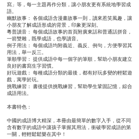
寫」等，每一主題再作分類，讓小朋友更有系統地學習成
語。
幽默故事： 各個成語含漫畫故事一則，讀來惹笑風趣，讓
小朋友了解成語形成的背景，印象更深刻。
粵普讀音： 每個成語故事的首頁附廣東話和普通話拼音，
一箭雙雕，既學成語，也學讀音。
例子用法： 每個成語均附義近、義反、例句，方便學習其
用法，舉一反三。
筆順學習： 提供成語中每一個字的筆順，幫助小朋友建立
良好的書寫生字習慣。
好玩遊戲： 每種成語分類的最後，都有好玩多變的輕鬆遊
戲，寓學於玩。
挑戰練習： 書後提供挑戰練習，幫助學生鞏固記憶，綜合
成語用法。
本書特色：
中國的成語博大精深，本冊由最簡單的數字入手，從不同
含有數字的成語中讓孩子掌握其用法，衝破學習成語的第
一關，輕輕鬆鬆樂在其中！