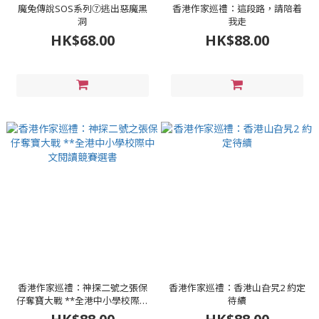
魔兔傳說SOS系列⑦逃出惡魔黑
香港作家巡禮：這段路，請陪着
洞
我走
HK$68.00
HK$88.00
香港作家巡禮：神探二號之張保
香港作家巡禮：香港山旮旯2 約定
仔奪寶大戰 **全港中小學校際中
待續
文閱讀競賽選書