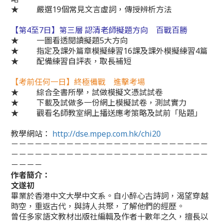
★ 嚴選19個常見文言虛詞，傳授辨析方法
【第4至7日】第三層 認清老師擬題方向 百戰百勝
★ 一圖看透閱讀擬題5大方向
★ 指定及課外篇章模擬練習16課及課外模擬練習4篇
★ 配備練習自評表，取長補短
【考前任何一日】終極備戰 進擊考場
★ 綜合全書所學，試做模擬文憑試試卷
★ 下載及試做多一份網上模擬試卷，測試實力
★ 觀看名師教室網上播送應考策略及試前「貼題」
教學網站：
http://dse.mpep.com.hk/chi20
－－－－－－－－－－－－－－－－－－－－－－－－－
－－－－－－－－－－－－－－－－－－－－－－－－－
－－－－
作者簡介：
文遂初
畢業於香港中文大學中文系。自小醉心古詩詞，渴望穿越
時空，重返古代，與詩人共聚，了解他們的經歷。
曾任多家語文教材出版社編輯及作者十數年之久，擅長以