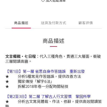
加入追蹤清單
商品描述
送貨及付款方式
顧客評價
商品描述
文言備戰‧七日程
：代入三種角色，貫通三大層面，衝破
三層閱讀高牆。
【第1日】第一層 省思自身作答錯誤 重新出發
★ 分析5種常見作答錯誤，提供改善方法
★ 獨家傳授「解字6法」
★ 拆解2018年卷一分配時間秘技
【第2至3日】第二層 了解古人行文習慣 鞏固所學
★ 分析古文常見體裁、作法、修辭，提供高效閱讀策
略