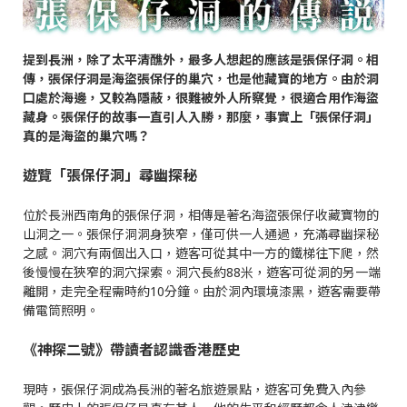
提到長洲，除了太平清醮外，最多人想起的應該是張保仔洞。相
傳，張保仔洞是海盜張保仔的巢穴，也是他藏寶的地方。由於洞
口處於海邊，又較為隱蔽，很難被外人所察覺，很適合用作海盜
藏身。張保仔的故事一直引人入勝，那麼，事實上「張保仔洞」
真的是海盜的巢穴嗎？
遊覽「張保仔洞」尋幽探秘
位於長洲西南角的張保仔洞，相傳是著名海盜張保仔收藏寶物的
山洞之一。張保仔洞洞身狹窄，僅可供一人通過，充滿尋幽探秘
之感。洞穴有兩個出入口，遊客可從其中一方的鐵梯往下爬，然
後慢慢在狹窄的洞穴探索。洞穴長約88米，遊客可從洞的另一端
離開，走完全程需時約10分鐘。由於洞內環境漆黑，遊客需要帶
備電筒照明。
《神探二號》帶讀者認識香港歷史
現時，張保仔洞成為長洲的著名旅遊景點，遊客可免費入內參