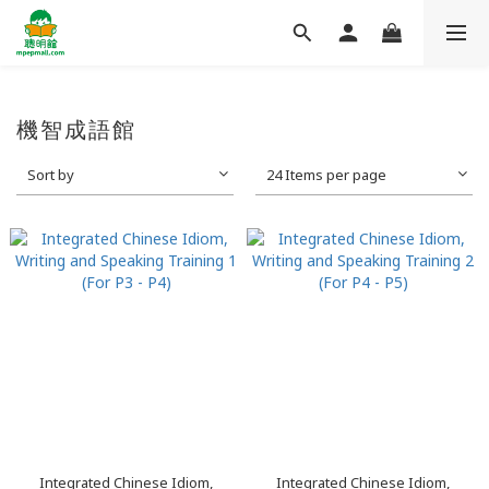
機智成語館
Sort by
24 Items per page
Integrated Chinese Idiom,
Integrated Chinese Idiom,